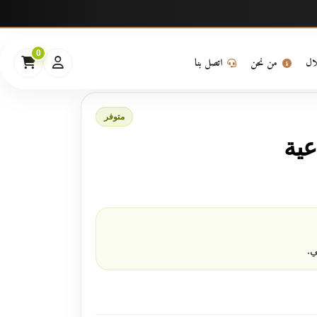
0
لال
من نحن
اتصل بنا
متوفر
ية
.