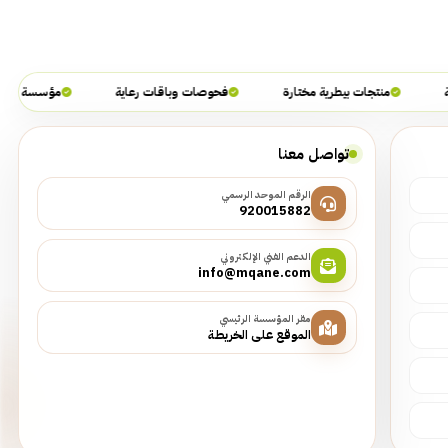
منتجات بيطرية مختارة
فحوصات وباقات رعاية
مؤسسة مقاني ال
تواصل معنا
الرقم الموحد الرسمي
920015882
الدعم الفني الإلكتروني
info@mqane.com
مقر المؤسسة الرئيسي
الموقع على الخريطة