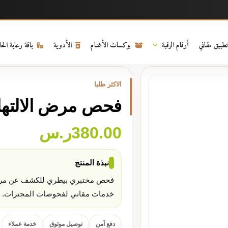
اً.
لبلوري المعدي
تطبيق مقاني
أرقام الرقبة
بوكسات الأغنام
الأدوية
باقة رعاية الح
الاكثر طلبا
فحص مرض الالتهاب
380.00
ر.س
نبذة المنتج
فحص مختبري بيطري للكشف عن مرض ا
خدمات مقاني لفحوصات المجترات.
دفع آمن
توصيل موثوق
خدمة عملاء