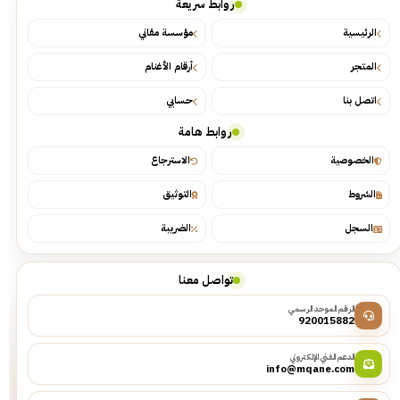
روابط سريعة
الرئيسية
مؤسسة مقاني
المتجر
أرقام الأغنام
اتصل بنا
حسابي
روابط هامة
الخصوصية
الاسترجاع
الشروط
التوثيق
السجل
الضريبة
تواصل معنا
الرقم الموحد الرسمي
920015882
الدعم الفني الإلكتروني
info@mqane.com