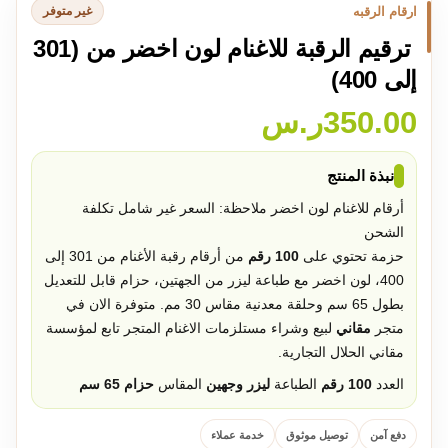
ارقام الرقبه
غير متوفر
ترقيم الرقبة للاغنام لون اخضر من (301
إلى 400)
350.00
ر.س
نبذة المنتج
أرقام للاغنام لون اخضر ملاحظة: السعر غير شامل تكلفة
الشحن
حزمة تحتوي على
100 رقم
من أرقام رقبة الأغنام من 301 إلى
400، لون
اخضر
مع طباعة ليزر من الجهتين، حزام قابل للتعديل
بطول 65 سم وحلقة معدنية مقاس 30 مم. متوفرة الان في
متجر
مقاني
لبيع وشراء مستلزمات الاغنام المتجر تابع لمؤسسة
مقاني الحلال التجارية.
العدد
100 رقم
الطباعة
ليزر وجهين
المقاس
حزام 65 سم
دفع آمن
توصيل موثوق
خدمة عملاء