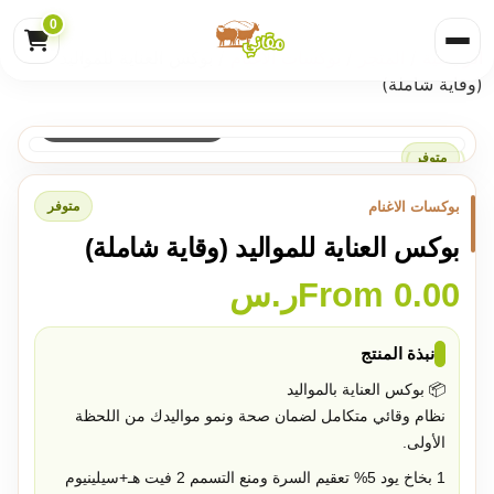
0
الرئيسية
/
المتجر
/
بوكسات الاغنام
/ بوكس العناية للمواليد
(وقاية شاملة)
اضغط لفتح الصورة بالحجم الكامل
متوفر
بوكسات الاغنام
متوفر
بوكس العناية للمواليد (وقاية شاملة)
0.00
From
ر.س
نبذة المنتج
📦 بوكس العناية بالمواليد
نظام وقائي متكامل لضمان صحة ونمو مواليدك من اللحظة
الأولى.
1
بخاخ يود 5% تعقيم السرة ومنع التسمم
2
فيت هـ+سيلينيوم