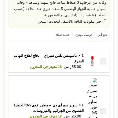
وقاية من الرخاوة
3
ضغاط مناعة فاتح شهية ونشاط
4
وقاية
إسهال حماية الجهاز الهضمي
5
مضاد حيوي عند الحاجة (حسب
الطلب)
6
عصار لبأ (اختياري) مناعة فورية
👇 اختر مكونات الباقة بالأسفل لتحديث السعر
دفع آمن
توصيل موثوق
خدمة عملاء
1 × ماستِــس بلس سبراي – بخاج لعلاج التهاب
الضرع
35.00
ر.س
16 متوفر في المخزون
1 × سوبر سبراي دي – مطهر قوي 5% للحماية
القصوى من الجراثيم والفيروسات
25.00
ر.س
12 متوفر في المخزون