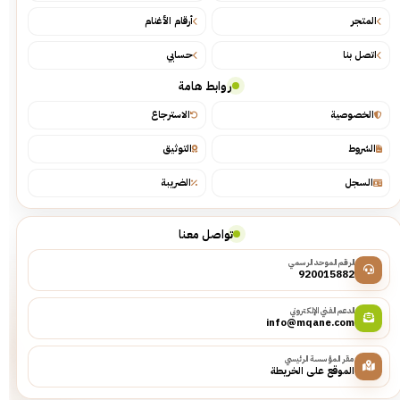
المتجر
أرقام الأغنام
اتصل بنا
حسابي
روابط هامة
الخصوصية
الاسترجاع
الشروط
التوثيق
السجل
الضريبة
تواصل معنا
الرقم الموحد الرسمي
920015882
الدعم الفني الإلكتروني
info@mqane.com
مقر المؤسسة الرئيسي
الموقع على الخريطة