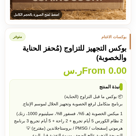
اضغط لفتح الصورة بالحجم الكامل
بوكسات الاغنام
متوفر
بوكس التجهيز للتزاوج (مُحفز الحناية
والخصوبة)
0.00
From
ر.س
نبذة المنتج
📦 بوكس ما قبل التزاوج (الحناية)
برنامج متكامل لرفع الخصوبة وتجهيز الحلال لموسم الإنتاج.
1
ميكس الخصوبة (هـ 5%، فسفور 8%، سيلينيوم 1000، زنك)
2
نظام الكورس 5 أيام تجريع + 2 راحة + 5 أيام تجريع
3
برنامج
هرموني إسفنجات / PMSG / بروستاجلاندين (مقترح)
💡
النصيحة الذهبية عالج الضعف وسوء التغذية قبل البدء