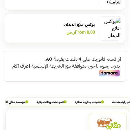
بوكس علاج الديدان
0.00
From
ر.س
 رقبة منظمة
منتجات بيطرية مختارة
فحوصات وباقات رعاية
مؤسسة مقاني التجارية