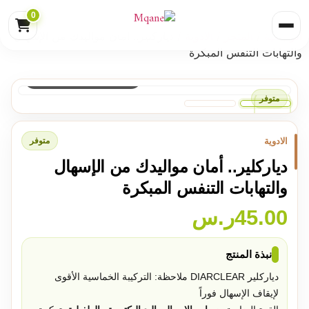
0
الرئيسية
/
المتجر
/
الادوية
/ دياركلير.. أمان مواليدك من الإسهال
والتهابات التنفس المبكرة
اضغط لفتح الصورة بالحجم الكامل
متوفر
الادوية
متوفر
دياركلير.. أمان مواليدك من الإسهال
والتهابات التنفس المبكرة
45.00
ر.س
نبذة المنتج
دياركلير DIARCLEAR ملاحظة: التركيبة الخماسية الأقوى
لإيقاف الإسهال فوراً