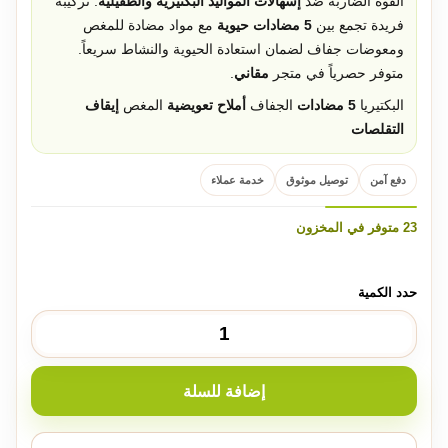
القوة الضاربة ضد
إسهالات المواليد البكتيرية والطفيلية
. تركيبة
فريدة تجمع بين
5 مضادات حيوية
مع مواد مضادة للمغص
ومعوضات جفاف لضمان استعادة الحيوية والنشاط سريعاً.
متوفر حصرياً في متجر
مقاني
.
البكتيريا
5 مضادات
الجفاف
أملاح تعويضية
المغص
إيقاف
التقلصات
دفع آمن
توصيل موثوق
خدمة عملاء
23 متوفر في المخزون
إضافة للسلة