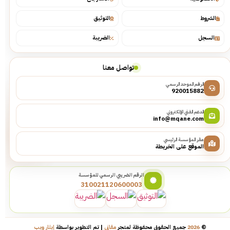
الشروط
التوثيق
السجل
الضريبة
تواصل معنا
الرقم الموحد الرسمي
920015882
الدعم الفني الإلكتروني
info@mqane.com
مقر المؤسسة الرئيسي
الموقع على الخريطة
الرقم الضريبي الرسمي للمؤسسة
310021120600003
©
2026
جميع الحقوق محفوظة لمتجر
مقاني
| تم التطوير بواسطة
إيثار ويب