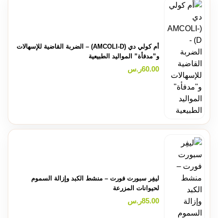
أم كولي دي (AMCOLI-D) – الضربة القاضية للإسهالات
و”مدفأة” المواليد الطبيعية
60.00
ر.س
ليفِر سبورت فورت – منشط الكبد وإزالة السموم
لحيوانات المزرعة
85.00
ر.س